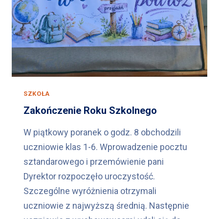
O
D
U
K
O
P
E
R
SZKOŁA
N
Zakończenie Roku Szkolnego
I
K
W piątkowy poranek o godz. 8 obchodzili
A
uczniowie klas 1-6. Wprowadzenie pocztu
2
0
sztandarowego i przemówienie pani
2
Dyrektor rozpoczęło uroczystość.
6
Szczególne wyróżnienia otrzymali
uczniowie z najwyższą średnią. Następnie