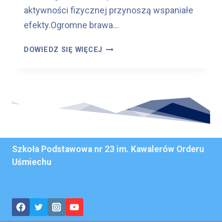
aktywności fizycznej przynoszą wspaniałe
efekty.Ogromne brawa…
T
DOWIEDZ SIĘ WIĘCEJ
O
R
U
Ń
S
K
A
O
Szkoła Podstawowa nr 23 im. Kawalerów Orderu
L
Uśmiechu
I
M
P
I
A