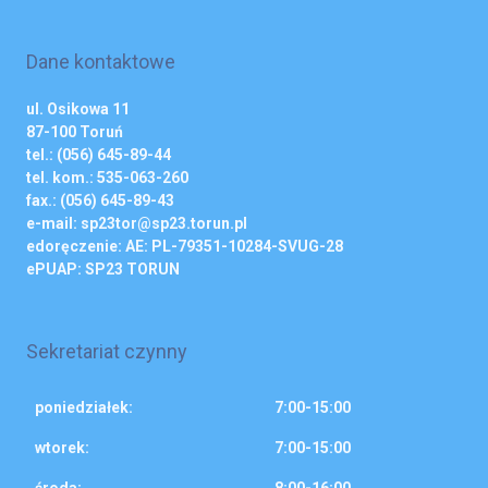
D
A
Dane kontaktowe
P
R
ul. Osikowa 11
Z
87-100 Toruń
E
tel.: (056) 645-89-44
D
tel. kom.: 535-063-260
S
fax.: (056) 645-89-43
Z
e-mail: sp23tor@sp23.torun.pl
K
edoręczenie: AE: PL-79351-10284-SVUG-28
O
ePUAP: SP23 TORUN
L
I
I
Sekretariat czynny
S
Z
poniedziałek:
7:00-15:00
K
wtorek:
7:00-15:00
Ó
Ł