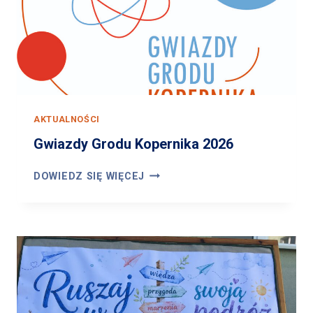
AKTUALNOŚCI
Gwiazdy Grodu Kopernika 2026
G
DOWIEDZ SIĘ WIĘCEJ
W
I
A
Z
D
Y
G
R