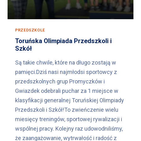
O
K
U
S
PRZEDSZKOLE
Z
K
Toruńska Olimpiada Przedszkoli i
O
Szkół
L
Są takie chwile, które na długo zostają w
N
E
pamięci.Dziś nasi najmłodsi sportowcy z
G
przedszkolnych grup Promyczków i
O
Gwiazdek odebrali puchar za 1 miejsce w
klasyfikacji generalnej Toruńskiej Olimpiady
Przedszkoli i Szkół!To zwieńczenie wielu
miesięcy treningów, sportowej rywalizacji i
wspólnej pracy. Kolejny raz udowodniliśmy,
że zaangażowanie, wytrwałość i radość z